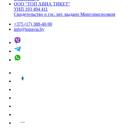
ООО "ТОП АВИА ТИКЕТ"
УНП 193 494 411
Свидетельство о гос. рег. выдано Мингорисполком
+375 (17) 388-40-90
info@topavia.by