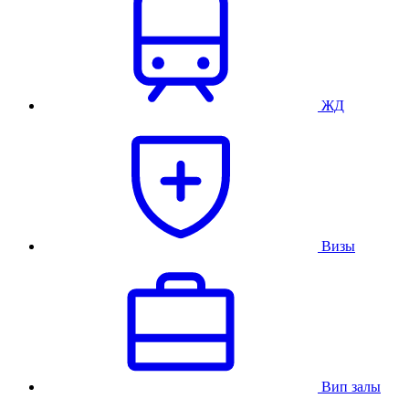
ЖД
Визы
Вип залы