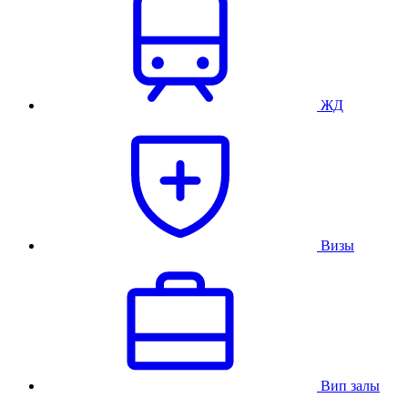
ЖД
Визы
Вип залы